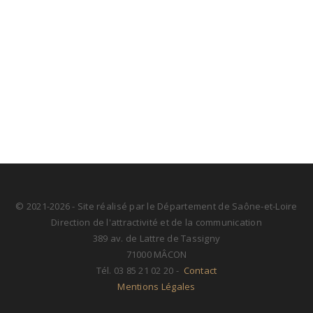
© 2021-2026 - Site réalisé par le Département de Saône-et-Loire
Direction de l'attractivité et de la communication
389 av. de Lattre de Tassigny
71000 MÂCON
Tél. 03 85 21 02 20 -
Contact
Mentions Légales